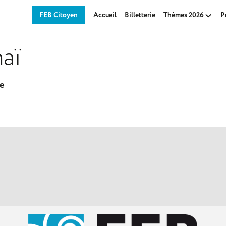
FEB Citoyen
Accueil
Billetterie
Thèmes 2026
P
aï
ne