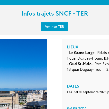
Infos trajets SNCF - TER
Venir en TER
LIEUX
-
Le Grand Large
- Palais
1 quai Duguay-Trouin, B.
-
Quai St-Malo
- Parc Exp
1B quai Duguay-Trouin, 
DATES
Les 9 et 10 septembre 2026 p
GARE TGV