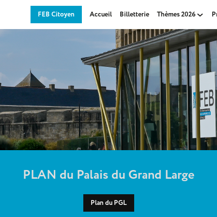
FEB Citoyen
Accueil
Billetterie
Thèmes 2026
P
PLAN du Palais du Grand Large
Plan du PGL