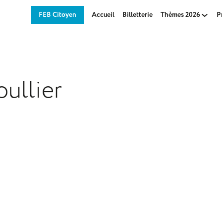
FEB Citoyen
Accueil
Billetterie
Thèmes 2026
P
ullier