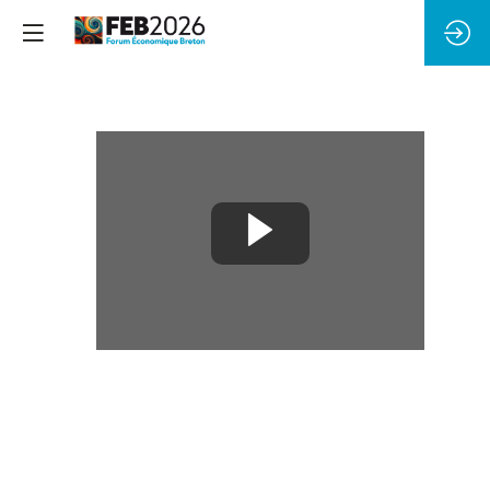
Plénière
d'ouverture
9
sept.
2026
|
08:45
CEST
-