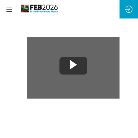
Plénière
Culture​
10
sept.
2026
|
09:00
CEST
-