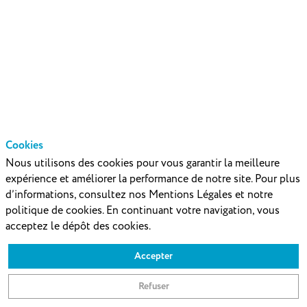
09:45
CEST
Grand
Large
(1er
ét.)
Description
Cookies
Mettre en favoris
Nous utilisons des cookies pour vous garantir la meilleure
Animation
expérience et améliorer la performance de notre site. Pour plus
:
d’informations, consultez nos Mentions Légales et notre
G.
politique de cookies. En continuant votre navigation, vous
Lance
acceptez le dépôt des cookies.
Perrin
Accepter
Refuser