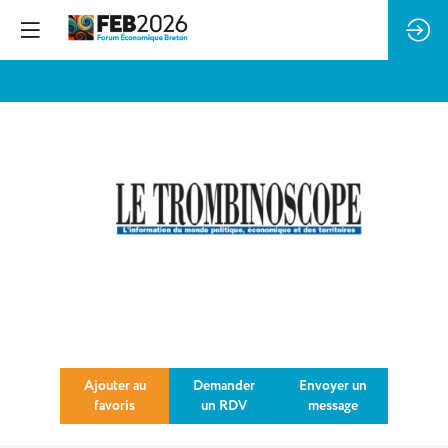
Trombinoscope
Ajouter au
Demander
Envoyer un
favoris
un RDV
message