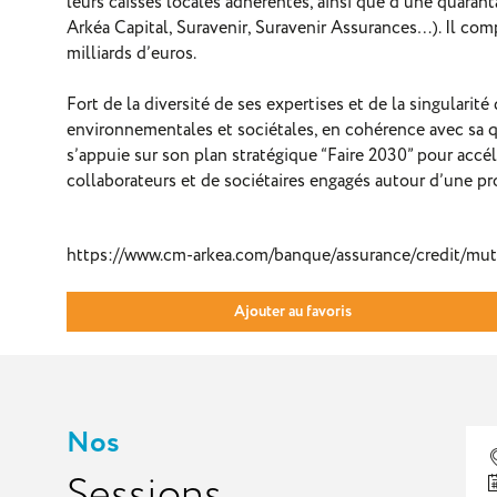
leurs caisses locales adhérentes, ainsi que d’une quaran
Arkéa Capital, Suravenir, Suravenir Assurances…). Il compt
milliards d’euros.
Fort de la diversité de ses expertises et de la singulari
environnementales et sociétales, en cohérence avec sa qu
s’appuie sur son plan stratégique “Faire 2030” pour accé
collaborateurs et de sociétaires engagés autour d’une p
https://www.cm-arkea.com/banque/assurance/credit/mutu
Ajouter au favoris
Nos
Sessions