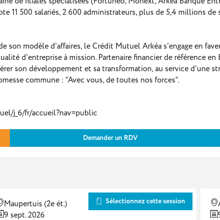
taine de filiales spécialisées (Fortuneo, Monext, Arkéa Banque En
e 11 500 salariés, 2 600 administrateurs, plus de 5,4 millions de s
té de son modèle d’affaires, le Crédit Mutuel Arkéa s’engage en f
alité d’entreprise à mission. Partenaire financier de référence e
lérer son développement et sa transformation, au service d’une st
romesse commune : “Avec vous, de toutes nos forces”.
el/j_6/fr/accueil?nav=public
Demander un RDV
Sélectionnez cette session
Maupertuis (2e ét.)
9 sept. 2026