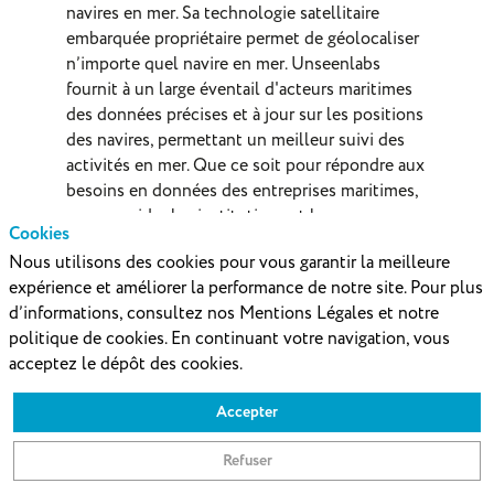
navires en mer. Sa technologie satellitaire
embarquée propriétaire permet de géolocaliser
n’importe quel navire en mer. Unseenlabs
fournit à un large éventail d'acteurs maritimes
des données précises et à jour sur les positions
des navires, permettant un meilleur suivi des
activités en mer. Que ce soit pour répondre aux
besoins en données des entreprises maritimes,
ou pour aider les institutions et les
Cookies
organisations à lutter contre les
Nous utilisons des cookies pour vous garantir la meilleure
comportements illégaux et anti-
expérience et améliorer la performance de notre site. Pour plus
environnementaux, tels que la pêche illégale
d’informations, consultez nos Mentions Légales et notre
ou les dégazages sauvages, le service
politique de cookies. En continuant votre navigation, vous
Unseenlabs se veut un outil au service des
acceptez le dépôt des cookies.
océans.
Accepter
https://unseenlabs.space
Refuser
Ajouter au
Demander
Envoyer un