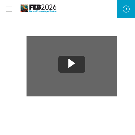
TPE/PME
:
Il
n'est
jamais